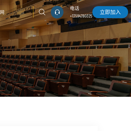
电话
立即加入
网
+13594780325