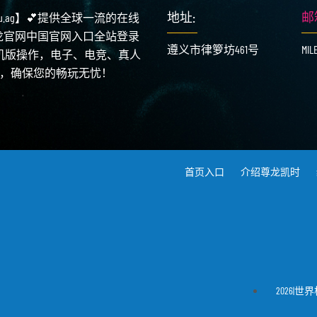
地址:
邮
u.ag】💕提供全球一流的在线
龙官网中国官网入口全站登录
遵义市律箩坊461号
MIL
手机版操作，电子、电竞、真人
务，确保您的畅玩无忧！
首页入口
介绍尊龙凯时
2026|