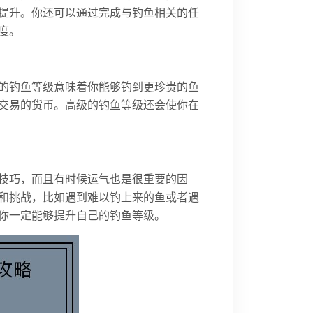
提升。你还可以通过完成与钓鱼相关的任
度。
的钓鱼等级意味着你能够钓到更珍贵的鱼
交易的货币。高级的钓鱼等级还会使你在
技巧，而且有时候运气也是很重要的因
和挑战，比如遇到难以钓上来的鱼或者遇
你一定能够提升自己的钓鱼等级。