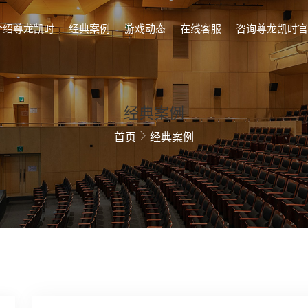
介绍尊龙凯时
经典案例
游戏动态
在线客服
咨询尊龙凯时官
经典案例
首页
经典案例