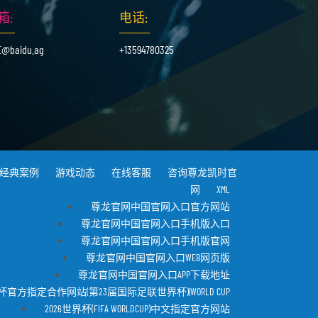
箱:
电话:
E@baidu.ag
+13594780325
经典案例
游戏动态
在线客服
咨询尊龙凯时官
网
XML
尊龙官网中国官网入口官方网站
尊龙官网中国官网入口手机版入口
尊龙官网中国官网入口手机版官网
尊龙官网中国官网入口WEB网页版
尊龙官网中国官网入口APP下载地址
世界杯官方指定合作网站(第23届国际足联世界杯)|WORLD CUP
2026世界杯(FIFA WORLDCUP)中文指定官方网站