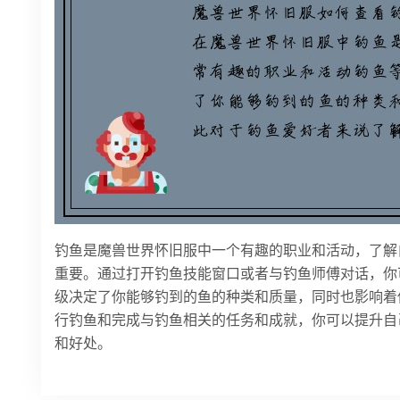
钓鱼是魔兽世界怀旧服中一个有趣的职业和活动，了解
重要。通过打开钓鱼技能窗口或者与钓鱼师傅对话，你
级决定了你能够钓到的鱼的种类和质量，同时也影响着
行钓鱼和完成与钓鱼相关的任务和成就，你可以提升自
和好处。