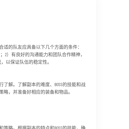
合适的队友应具备以下几个方面的条件：
力；2）有良好的沟通能力和团队合作精神，
戏，以保证队伍的稳定性。
了解。了解副本的难度、BOSS的技能和战
策略，并准备好相应的装备和物品。
策略。根据副本的特点和BOSS的技能，确