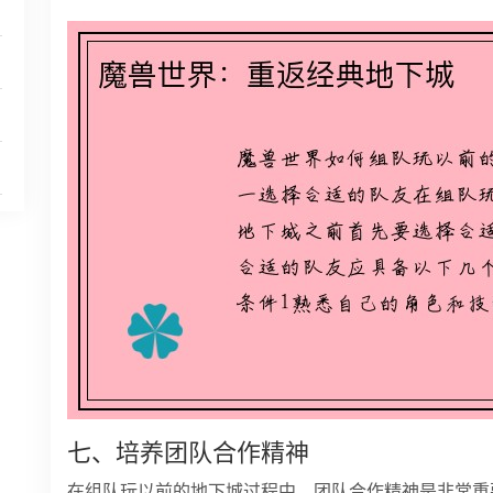
七、培养团队合作精神
在组队玩以前的地下城过程中，团队合作精神是非常重