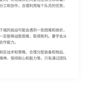
分工和协作，合理利用每个队员的优势，
下城的挑战可能会遇到一些困难和挫折，
一定能够战胜困难，取得胜利。要学会从
合作能力。
制定战术和策略、合理分配装备和物品、
精神、保持耐心和毅力等。只有通过团队