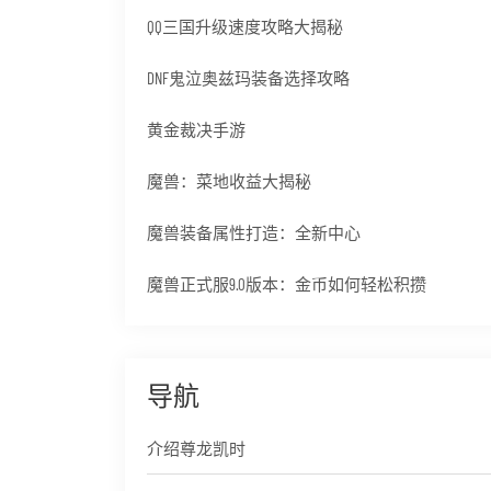
QQ三国升级速度攻略大揭秘
DNF鬼泣奥兹玛装备选择攻略
黄金裁决手游
魔兽：菜地收益大揭秘
魔兽装备属性打造：全新中心
魔兽正式服9.0版本：金币如何轻松积攒
导航
介绍尊龙凯时