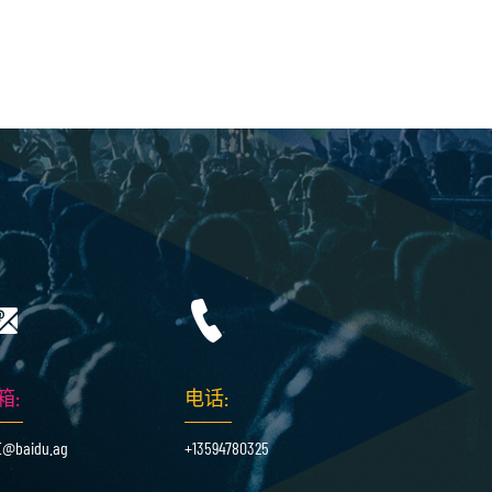
箱:
电话:
E@baidu.ag
+13594780325