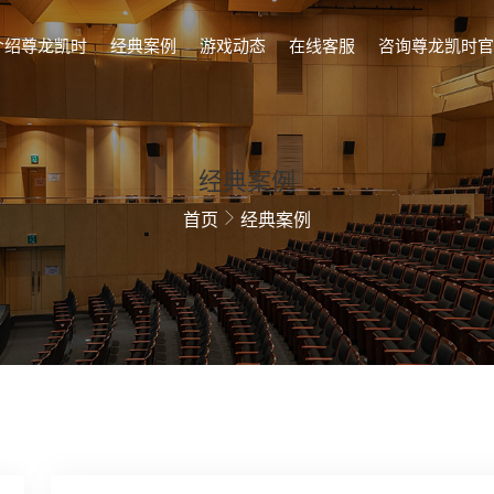
介绍尊龙凯时
经典案例
游戏动态
在线客服
咨询尊龙凯时官
经典案例
首页
经典案例